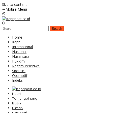
Skip to content
Mobile Menu
Search
Home
Kepri
International
Nasional
Nusantara
HukRim
Ragam Peristiwa
Spotsim
Otomotif
Indeks
Kepri
Tanjungpinang
Batam
Bintan
Nasional