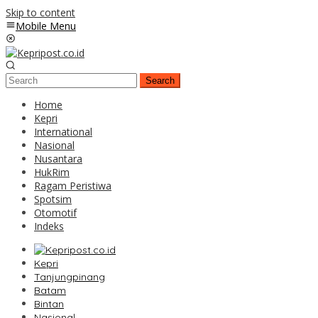
Skip to content
Mobile Menu
Search
Home
Kepri
International
Nasional
Nusantara
HukRim
Ragam Peristiwa
Spotsim
Otomotif
Indeks
Kepri
Tanjungpinang
Batam
Bintan
Nasional