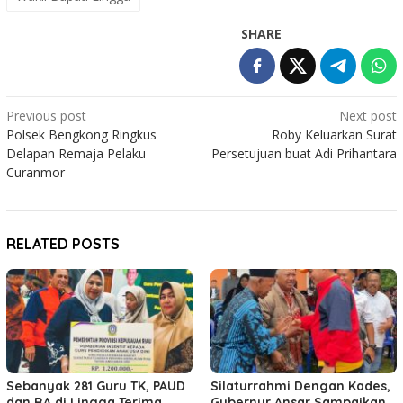
SHARE
Post
Previous post
Next post
Polsek Bengkong Ringkus
Roby Keluarkan Surat
navigation
Delapan Remaja Pelaku
Persetujuan buat Adi Prihantara
Curanmor
RELATED POSTS
Sebanyak 281 Guru TK, PAUD
Silaturrahmi Dengan Kades,
dan RA di Lingga Terima
Gubernur Ansar Sampaikan