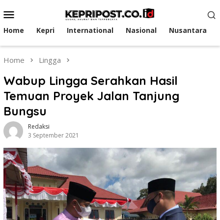
Skip
Mobile
to
Menu
content
Home
Kepri
International
Nasional
Nusantara
Home
Lingga
Wabup Lingga Serahkan Hasil
Temuan Proyek Jalan Tanjung
Bungsu
Redaksi
3 September 2021