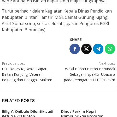
dan Kabupaten Bintan dapat lebih maju, “ungkapnya.
Turut berhadir dalam kegiatan Kepala Dinas Pendidikan
Kabupaten Bintan Tamsir, M.Si, Camat Gunung Kijang,
Arief Sumarsono, serta seluruh Jajaran Pengurus PGRI
Kabupaten Bintan.(ay)
SHARE
Post
Previous post
Next post
HUT ke-76 RI, Wakil Bupati
Wakil Bupati Bintan Bertindak
navigation
Bintan Kunjungi Veteran
Sebagai Inspektur Upacara
Pejuang dan Penggali Makam
pada Peringatan HUT RI ke-76
RELATED POSTS
Billy Y. Onibala Dilantik Jadi
Dinas Perkim Kepri
Ketua HKTI Bintan
Rampungkan Program