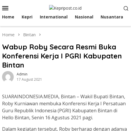
Skip
Mobile
to
Menu
content
Home
Kepri
International
Nasional
Nusantara
Home
Bintan
Wabup Roby Secara Resmi Buka
Konferensi Kerja I PGRI Kabupaten
Bintan
Admin
17 August 2021
SUARAINDONESIA.MEDIA, Bintan – Wakil Bupati Bintan,
Roby Kurniawan membuka Konferensi Kerja I Persatuan
Guru Republik Indonesia (PGRI) Kabupaten Bintan di
Hello Bintan, Senin 16 Agustus 2021 pagi.
Dalam kegiatan tersebut, Roby berharap dengan adanya