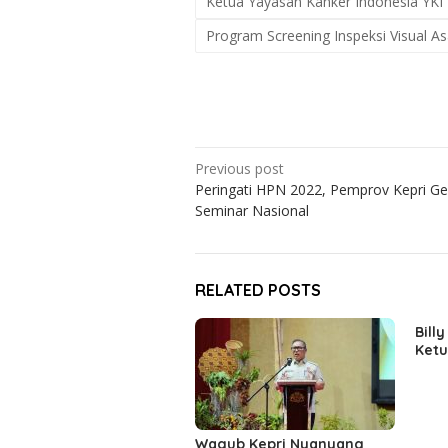
Ketua Yayasan Kanker Indonesia YKI P
Program Screening Inspeksi Visual A
Post
Previous post
Peringati HPN 2022, Pemprov Kepri Ge
navigation
Seminar Nasional
RELATED POSTS
Billy
Ketu
Wagub Kepri Nyanyang