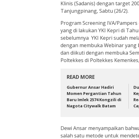
Klinis (Sadanis) dengan target 20
Tanjungpinang, Sabtu (26/2).
Program Screening IVA/Pampers 
yang di lakukan YKI Kepri di Tah
sebelumnya YKI Kepri sudah mela
dengan membuka Webinar yang bis
dan diikuti dengan membuka Sem
Poltekkes di Poltekkes Kemenkes,
READ MORE
Gubernur Ansar Hadiri
Du
Momen Pergantian Tahun
Ke
Baru Imlek 2574 Kongzili di
Re
Nagota Citywalk Batam
Ca
Dewi Ansar menyampaikan bahwa
salah satu metode untuk mendetek