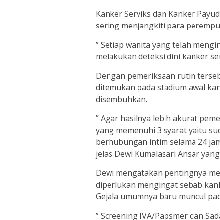
Kanker Serviks dan Kanker Payud
sering menjangkiti para peremp
” Setiap wanita yang telah mengin
melakukan deteksi dini kanker se
Dengan pemeriksaan rutin terseb
ditemukan pada stadium awal kan
disembuhkan.
” Agar hasilnya lebih akurat pem
yang memenuhi 3 syarat yaitu su
berhubungan intim selama 24 jam
jelas Dewi Kumalasari Ansar yang
Dewi mengatakan pentingnya mend
diperlukan mengingat sebab kanker
Gejala umumnya baru muncul pada
” Screening IVA/Papsmer dan Sada