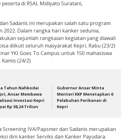
0 peserta di RSAL Midiyato Suratani,
dan Sadanis ini merupakan salah satu program
un 2022. Dalam rangka hari kanker sedunia,
kukan sejumlah rangkaian kegiatan yang diawali
a diikuti seluruh masyarakat Kepri, Rabu (23/2)
inar YKI Goes To Campus untuk 150 mahasiswa
 Kamis (24/2).
a Tahun Nahkodai
Gubernur Ansar Minta
pri, Ansar Membawa
Menteri KKP Menetapkan 6
alisasi Investasi Kepri
Pelabuhan Perikanan di
pai Rp 38,24 Triliun
Kepri
 Screening IVA/Papsmer dan Sadanis merupakan
si dini kanker Serviks dan Kanker Payudara.