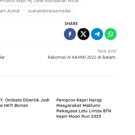
rovinsi Kepri Hj. Dewi Kumalasari Ansar
sam Acetat
suaraindonesia.media
SHARE
Next post
lar
Rakornas IV KAHMI 2022 di Batam
 Y. Onibala Dilantik Jadi
Pemprov Kepri Harap
a HKTI Bintan
Masyarakat Maklumi
Rekayasa Lalu Lintas BTN
Kepri Moon Run 2025