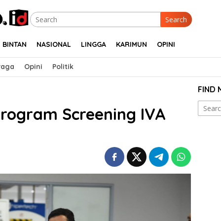
Search
BINTAN
NASIONAL
LINGGA
KARIMUN
OPINI
raga
Opini
Politik
FIND
Search
 Program Screening IVA
for: