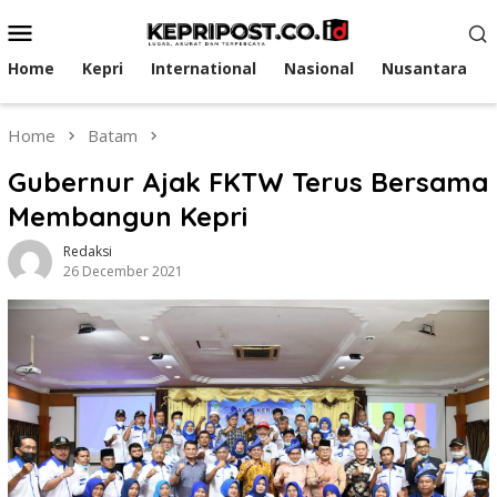
Skip
Mobile
to
Menu
content
Home
Kepri
International
Nasional
Nusantara
Home
Batam
Gubernur Ajak FKTW Terus Bersama
Membangun Kepri
Redaksi
26 December 2021