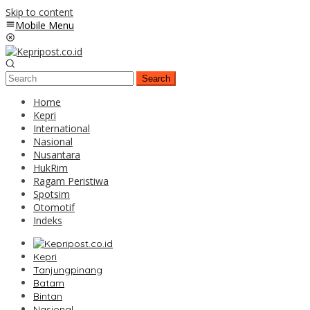
Skip to content
Mobile Menu
Search
Home
Kepri
International
Nasional
Nusantara
HukRim
Ragam Peristiwa
Spotsim
Otomotif
Indeks
Kepri
Tanjungpinang
Batam
Bintan
Nasional