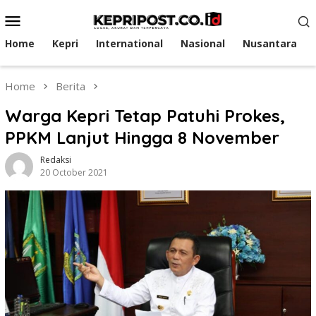
Skip
Mobile
to
Menu
content
Home
Kepri
International
Nasional
Nusantara
Home
Berita
Warga Kepri Tetap Patuhi Prokes,
PPKM Lanjut Hingga 8 November
Redaksi
20 October 2021